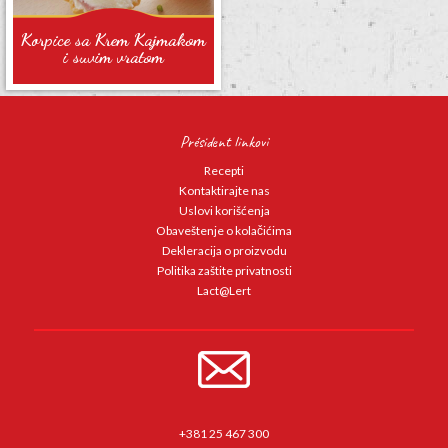
Korpice sa Krem Kajmakom
i suvim vratom
Président linkovi
Recepti
Kontaktirajte nas
Uslovi korišćenja
Obaveštenje o kolačićima
Dekleracija o proizvodu
Politika zaštite privatnosti
Lact@Lert
+381 25 467 300