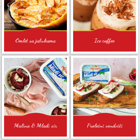
Omlet sa jabukama
Ice coffee
Malina & Mladi sir
Prolećni sendviči