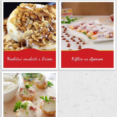
Neobični sendviči s Briem
Kiflice sa džemom