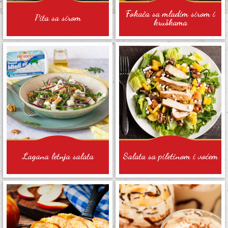
Fokača sa mladim sirom i
Pita sa sirom
kruškama
Lagana letnja salata
Salata sa piletinom i voćem