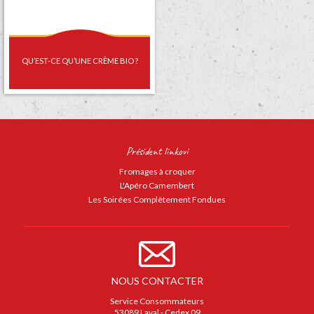
QU’EST-CE QU’UNE CRÈME BIO ?
Président linkovi
Fromages à croquer
L'Apéro Camembert
Les Soirées Complètement Fondues
NOUS CONTACTER
Service Consommateurs
53089 Laval - Cedex 09