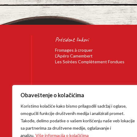
Président linkovi
Fromages à croquer
L'Apéro Camembert
Les Soirées Complètement Fondues
Obaveštenje o kolačićima
Mentions légales
Koristimo kolačiće kako bismo prilagodili sadržaj i oglase,
omogućili funkcije društvenih medija i analizirali promet.
Takođe, delimo podatke o vašem korišćenju naše veb lokacije
sa partnerima za društvene medije, oglašavanje i
analizu.
Više informacija o kolačićima