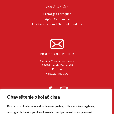
Président linkovi
Fromages à croquer
L'Apéro Camembert
Les Soirées Complètement Fondues
NOUS CONTACTER
Service Consommateurs
53089 Laval - Cedex 09
France
+381 25 467 300
Obaveštenje o kolačićima
Koristimo kolačiće kako bismo prilagodili sadržaj i oglase,
Mentions légales
omogućili funkcije društvenih medija i analizirali promet.