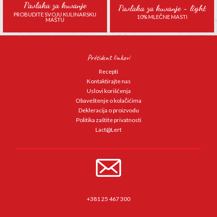
Pavlaka za kuvanje
Pavlaka za kuvanje - light
PROBUDITE SVOJU KULINARSKU
10% MLEČNE MASTI
MAŠTU
Président linkovi
Recepti
Kontaktirajte nas
Uslovi korišćenja
Obaveštenje o kolačićima
Dekleracija o proizvodu
Politika zaštite privatnosti
Lact@Lert
+381 25 467 300