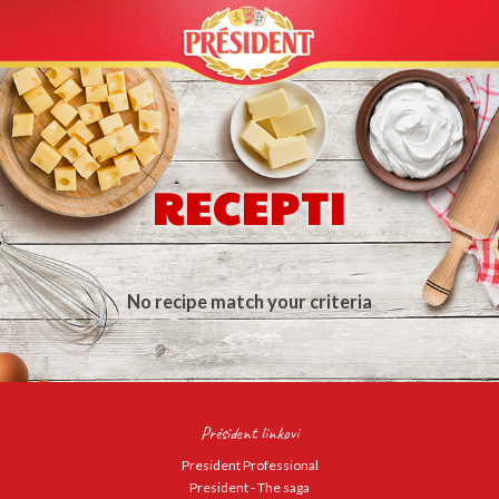
RECEPTI
No recipe match your criteria
Président linkovi
President Professional
President - The saga