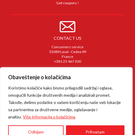
Get coupons !
CONTACT US
Consumers service
53089 Laval - Cedex 09
France
+381 25 467 300
Obaveštenje o kolačićima
Koristimo kolačiće kako bismo prilagodili sadržaj i oglase,
omogućili funkcije društvenih medija i analizirali promet.
Takođe, delimo podatke o vašem korišćenju naše veb lokacije
Terms and Conditions
sa partnerima za društvene medije, oglašavanje i
Privacy policy
analizu.
Više informacija o kolačićima
Odbijam
Prihvatam